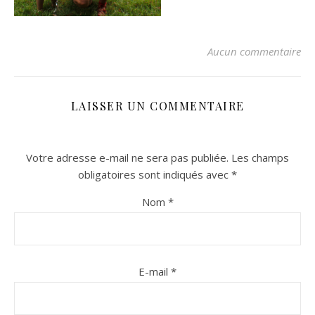
Aucun commentaire
LAISSER UN COMMENTAIRE
Votre adresse e-mail ne sera pas publiée.
Les champs
n sur Facebook
n sur Facebook
jour sur Twitter
jour sur Twitter
beaujourvraiment sur Instagram
beaujourvraiment sur Instagram
obligatoires sont indiqués avec
*
Nom
*
E-mail
*