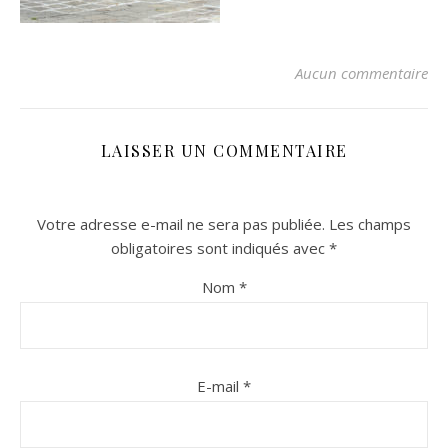
Aucun commentaire
LAISSER UN COMMENTAIRE
Votre adresse e-mail ne sera pas publiée.
Les champs
n sur Facebook
n sur Facebook
jour sur Twitter
jour sur Twitter
beaujourvraiment sur Instagram
beaujourvraiment sur Instagram
obligatoires sont indiqués avec
*
Nom
*
E-mail
*