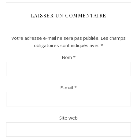
LAISSER UN COMMENTAIRE
Votre adresse e-mail ne sera pas publiée.
Les champs
obligatoires sont indiqués avec
*
Nom
*
n sur Facebook
n sur Facebook
jour sur Twitter
jour sur Twitter
beaujourvraiment sur Instagram
beaujourvraiment sur Instagram
E-mail
*
Site web