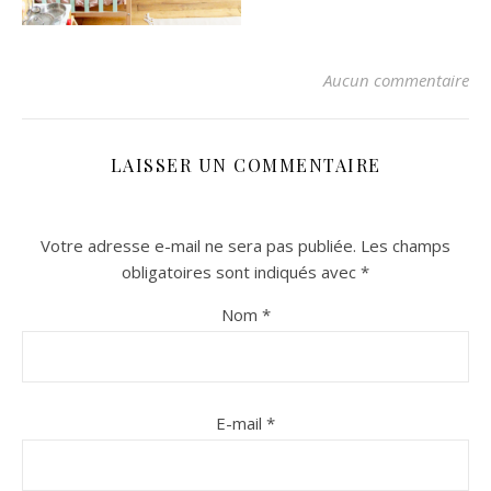
Aucun commentaire
LAISSER UN COMMENTAIRE
Votre adresse e-mail ne sera pas publiée.
Les champs
n sur Facebook
n sur Facebook
jour sur Twitter
jour sur Twitter
beaujourvraiment sur Instagram
beaujourvraiment sur Instagram
obligatoires sont indiqués avec
*
Nom
*
E-mail
*