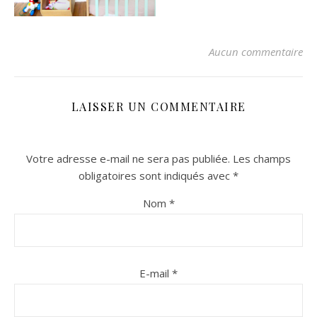
Aucun commentaire
LAISSER UN COMMENTAIRE
Votre adresse e-mail ne sera pas publiée.
Les champs
n sur Facebook
n sur Facebook
jour sur Twitter
jour sur Twitter
beaujourvraiment sur Instagram
beaujourvraiment sur Instagram
obligatoires sont indiqués avec
*
Nom
*
E-mail
*