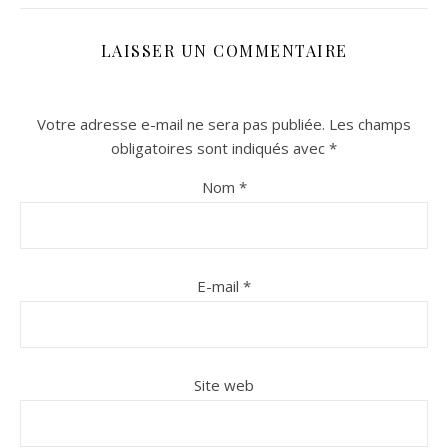
LAISSER UN COMMENTAIRE
Votre adresse e-mail ne sera pas publiée.
Les champs
obligatoires sont indiqués avec
*
Nom
*
n sur Facebook
n sur Facebook
jour sur Twitter
jour sur Twitter
beaujourvraiment sur Instagram
beaujourvraiment sur Instagram
E-mail
*
Site web