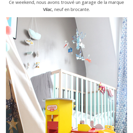
Ce weekend, nous avons trouvé un garage de la marque
Vilac
, neuf en brocante.
n sur Facebook
n sur Facebook
jour sur Twitter
jour sur Twitter
beaujourvraiment sur Instagram
beaujourvraiment sur Instagram