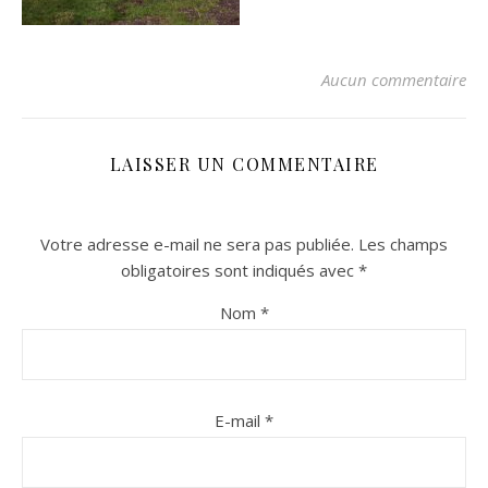
Aucun commentaire
LAISSER UN COMMENTAIRE
Votre adresse e-mail ne sera pas publiée.
Les champs
n sur Facebook
n sur Facebook
jour sur Twitter
jour sur Twitter
beaujourvraiment sur Instagram
beaujourvraiment sur Instagram
obligatoires sont indiqués avec
*
Nom
*
E-mail
*