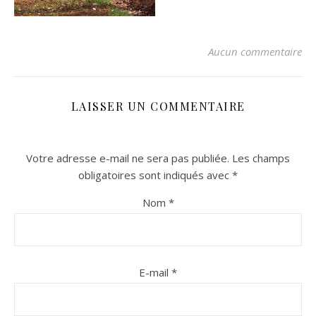
Aucun commentaire
LAISSER UN COMMENTAIRE
Votre adresse e-mail ne sera pas publiée.
Les champs
n sur Facebook
n sur Facebook
jour sur Twitter
jour sur Twitter
beaujourvraiment sur Instagram
beaujourvraiment sur Instagram
obligatoires sont indiqués avec
*
Nom
*
E-mail
*