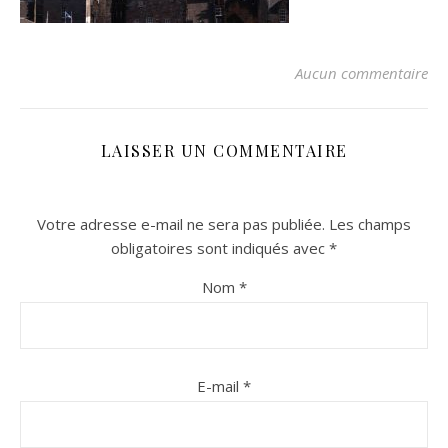
Aucun commentaire
LAISSER UN COMMENTAIRE
Votre adresse e-mail ne sera pas publiée.
Les champs
n sur Facebook
n sur Facebook
jour sur Twitter
jour sur Twitter
beaujourvraiment sur Instagram
beaujourvraiment sur Instagram
obligatoires sont indiqués avec
*
Nom
*
E-mail
*