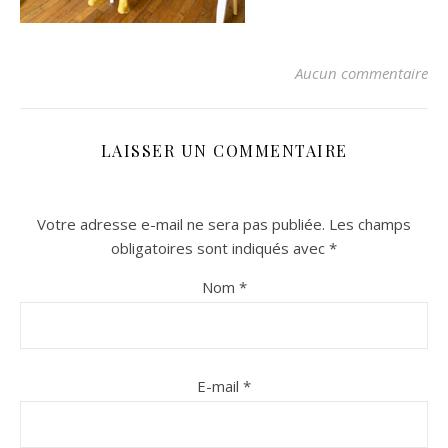
Aucun commentaire
LAISSER UN COMMENTAIRE
Votre adresse e-mail ne sera pas publiée.
Les champs
n sur Facebook
n sur Facebook
jour sur Twitter
jour sur Twitter
beaujourvraiment sur Instagram
beaujourvraiment sur Instagram
obligatoires sont indiqués avec
*
Nom
*
E-mail
*