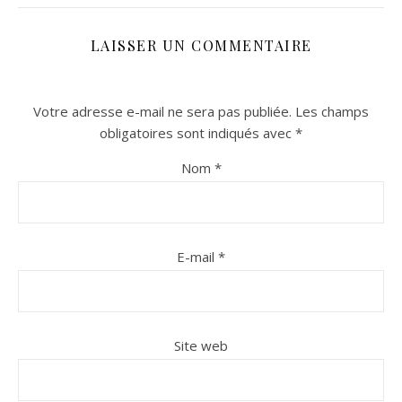
LAISSER UN COMMENTAIRE
Votre adresse e-mail ne sera pas publiée.
Les champs
obligatoires sont indiqués avec
*
Nom
*
n sur Facebook
n sur Facebook
jour sur Twitter
jour sur Twitter
beaujourvraiment sur Instagram
beaujourvraiment sur Instagram
E-mail
*
Site web