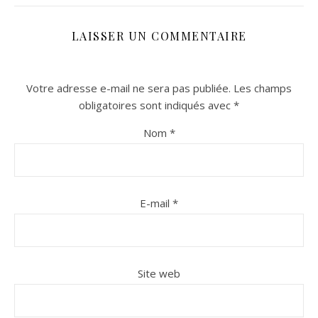
LAISSER UN COMMENTAIRE
Votre adresse e-mail ne sera pas publiée.
Les champs
obligatoires sont indiqués avec
*
Nom
*
n sur Facebook
n sur Facebook
jour sur Twitter
jour sur Twitter
beaujourvraiment sur Instagram
beaujourvraiment sur Instagram
E-mail
*
Site web