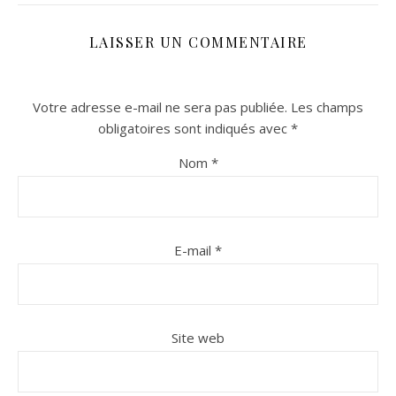
LAISSER UN COMMENTAIRE
Votre adresse e-mail ne sera pas publiée.
Les champs
obligatoires sont indiqués avec
*
Nom
*
n sur Facebook
n sur Facebook
jour sur Twitter
jour sur Twitter
beaujourvraiment sur Instagram
beaujourvraiment sur Instagram
E-mail
*
Site web