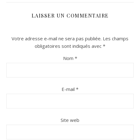
LAISSER UN COMMENTAIRE
Votre adresse e-mail ne sera pas publiée.
Les champs
obligatoires sont indiqués avec
*
Nom
*
n sur Facebook
n sur Facebook
jour sur Twitter
jour sur Twitter
beaujourvraiment sur Instagram
beaujourvraiment sur Instagram
E-mail
*
Site web