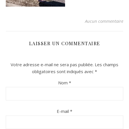
Aucun commentaire
LAISSER UN COMMENTAIRE
Votre adresse e-mail ne sera pas publiée.
Les champs
n sur Facebook
n sur Facebook
jour sur Twitter
jour sur Twitter
beaujourvraiment sur Instagram
beaujourvraiment sur Instagram
obligatoires sont indiqués avec
*
Nom
*
E-mail
*