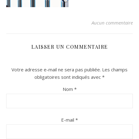
Aucun commentaire
LAISSER UN COMMENTAIRE
Votre adresse e-mail ne sera pas publiée.
Les champs
n sur Facebook
n sur Facebook
jour sur Twitter
jour sur Twitter
beaujourvraiment sur Instagram
beaujourvraiment sur Instagram
obligatoires sont indiqués avec
*
Nom
*
E-mail
*