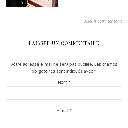
Aucun commentaire
LAISSER UN COMMENTAIRE
Votre adresse e-mail ne sera pas publiée.
Les champs
n sur Facebook
n sur Facebook
jour sur Twitter
jour sur Twitter
beaujourvraiment sur Instagram
beaujourvraiment sur Instagram
obligatoires sont indiqués avec
*
Nom
*
E-mail
*