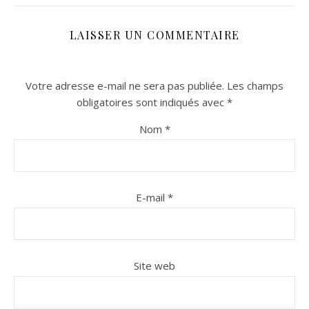
LAISSER UN COMMENTAIRE
Votre adresse e-mail ne sera pas publiée.
Les champs
obligatoires sont indiqués avec
*
Nom
*
n sur Facebook
n sur Facebook
jour sur Twitter
jour sur Twitter
beaujourvraiment sur Instagram
beaujourvraiment sur Instagram
E-mail
*
Site web