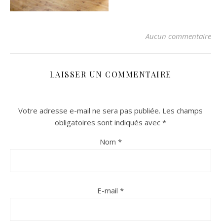
Aucun commentaire
LAISSER UN COMMENTAIRE
Votre adresse e-mail ne sera pas publiée.
Les champs
n sur Facebook
n sur Facebook
jour sur Twitter
jour sur Twitter
beaujourvraiment sur Instagram
beaujourvraiment sur Instagram
obligatoires sont indiqués avec
*
Nom
*
E-mail
*