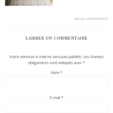
Aucun commentaire
LAISSER UN COMMENTAIRE
Votre adresse e-mail ne sera pas publiée.
Les champs
n sur Facebook
n sur Facebook
jour sur Twitter
jour sur Twitter
beaujourvraiment sur Instagram
beaujourvraiment sur Instagram
obligatoires sont indiqués avec
*
Nom
*
E-mail
*