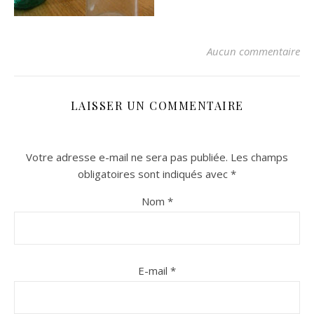
Aucun commentaire
LAISSER UN COMMENTAIRE
Votre adresse e-mail ne sera pas publiée.
Les champs
n sur Facebook
n sur Facebook
jour sur Twitter
jour sur Twitter
beaujourvraiment sur Instagram
beaujourvraiment sur Instagram
obligatoires sont indiqués avec
*
Nom
*
E-mail
*