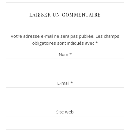
LAISSER UN COMMENTAIRE
Votre adresse e-mail ne sera pas publiée.
Les champs
obligatoires sont indiqués avec
*
Nom
*
n sur Facebook
n sur Facebook
jour sur Twitter
jour sur Twitter
beaujourvraiment sur Instagram
beaujourvraiment sur Instagram
E-mail
*
Site web