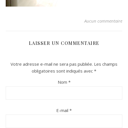
Aucun commentaire
LAISSER UN COMMENTAIRE
Votre adresse e-mail ne sera pas publiée.
Les champs
n sur Facebook
n sur Facebook
jour sur Twitter
jour sur Twitter
beaujourvraiment sur Instagram
beaujourvraiment sur Instagram
obligatoires sont indiqués avec
*
Nom
*
E-mail
*