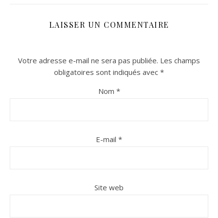
LAISSER UN COMMENTAIRE
Votre adresse e-mail ne sera pas publiée.
Les champs
obligatoires sont indiqués avec
*
Nom
*
n sur Facebook
n sur Facebook
jour sur Twitter
jour sur Twitter
beaujourvraiment sur Instagram
beaujourvraiment sur Instagram
E-mail
*
Site web