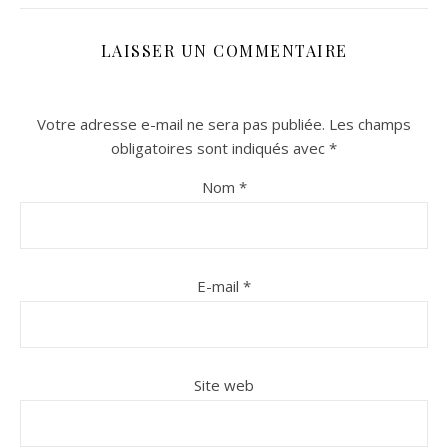
LAISSER UN COMMENTAIRE
Votre adresse e-mail ne sera pas publiée.
Les champs
obligatoires sont indiqués avec
*
Nom
*
n sur Facebook
n sur Facebook
jour sur Twitter
jour sur Twitter
beaujourvraiment sur Instagram
beaujourvraiment sur Instagram
E-mail
*
Site web