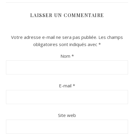
LAISSER UN COMMENTAIRE
Votre adresse e-mail ne sera pas publiée.
Les champs
obligatoires sont indiqués avec
*
Nom
*
n sur Facebook
n sur Facebook
jour sur Twitter
jour sur Twitter
beaujourvraiment sur Instagram
beaujourvraiment sur Instagram
E-mail
*
Site web