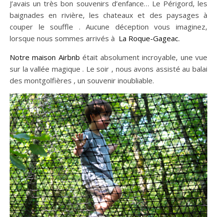
J’avais un très bon souvenirs d’enfance… Le Périgord, les
baignades en rivière, les chateaux et des paysages à
couper le souffle . Aucune déception vous imaginez,
lorsque nous sommes arrivés à
La Roque-Gageac.
Notre maison Airbnb
était absolument incroyable, une vue
sur la vallée magique . Le soir , nous avons assisté au balai
des montgolfières , un souvenir inoubliable.
n sur Facebook
n sur Facebook
jour sur Twitter
jour sur Twitter
beaujourvraiment sur Instagram
beaujourvraiment sur Instagram