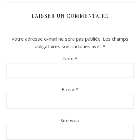
LAISSER UN COMMENTAIRE
Votre adresse e-mail ne sera pas publiée.
Les champs
obligatoires sont indiqués avec
*
Nom
*
n sur Facebook
n sur Facebook
jour sur Twitter
jour sur Twitter
beaujourvraiment sur Instagram
beaujourvraiment sur Instagram
E-mail
*
Site web