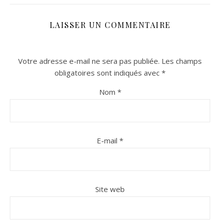
LAISSER UN COMMENTAIRE
Votre adresse e-mail ne sera pas publiée.
Les champs
obligatoires sont indiqués avec
*
Nom
*
n sur Facebook
n sur Facebook
jour sur Twitter
jour sur Twitter
beaujourvraiment sur Instagram
beaujourvraiment sur Instagram
E-mail
*
Site web