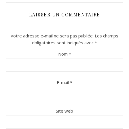
LAISSER UN COMMENTAIRE
Votre adresse e-mail ne sera pas publiée.
Les champs
obligatoires sont indiqués avec
*
Nom
*
n sur Facebook
n sur Facebook
jour sur Twitter
jour sur Twitter
beaujourvraiment sur Instagram
beaujourvraiment sur Instagram
E-mail
*
Site web