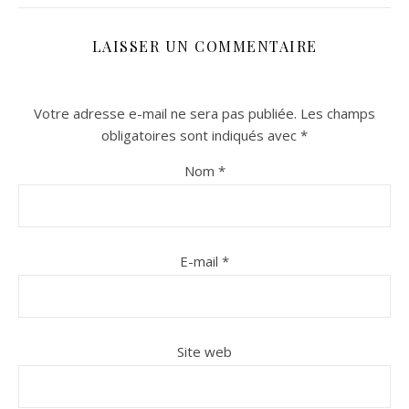
LAISSER UN COMMENTAIRE
Votre adresse e-mail ne sera pas publiée.
Les champs
obligatoires sont indiqués avec
*
Nom
*
n sur Facebook
n sur Facebook
jour sur Twitter
jour sur Twitter
beaujourvraiment sur Instagram
beaujourvraiment sur Instagram
E-mail
*
Site web