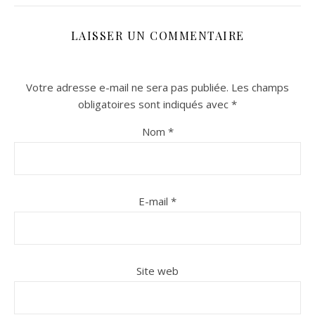
LAISSER UN COMMENTAIRE
Votre adresse e-mail ne sera pas publiée.
Les champs
obligatoires sont indiqués avec
*
Nom
*
n sur Facebook
n sur Facebook
jour sur Twitter
jour sur Twitter
beaujourvraiment sur Instagram
beaujourvraiment sur Instagram
E-mail
*
Site web