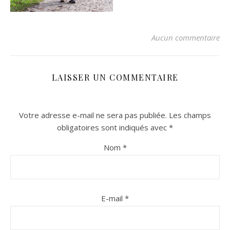
Aucun commentaire
LAISSER UN COMMENTAIRE
Votre adresse e-mail ne sera pas publiée.
Les champs
n sur Facebook
n sur Facebook
jour sur Twitter
jour sur Twitter
beaujourvraiment sur Instagram
beaujourvraiment sur Instagram
obligatoires sont indiqués avec
*
Nom
*
E-mail
*