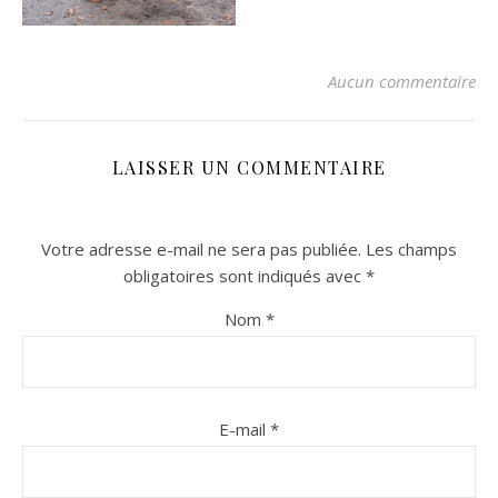
Aucun commentaire
LAISSER UN COMMENTAIRE
Votre adresse e-mail ne sera pas publiée.
Les champs
n sur Facebook
n sur Facebook
jour sur Twitter
jour sur Twitter
beaujourvraiment sur Instagram
beaujourvraiment sur Instagram
obligatoires sont indiqués avec
*
Nom
*
E-mail
*