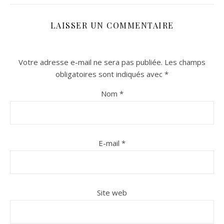
LAISSER UN COMMENTAIRE
Votre adresse e-mail ne sera pas publiée.
Les champs
obligatoires sont indiqués avec
*
Nom
*
n sur Facebook
n sur Facebook
jour sur Twitter
jour sur Twitter
beaujourvraiment sur Instagram
beaujourvraiment sur Instagram
E-mail
*
Site web