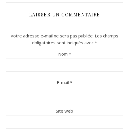
LAISSER UN COMMENTAIRE
Votre adresse e-mail ne sera pas publiée.
Les champs
obligatoires sont indiqués avec
*
Nom
*
n sur Facebook
n sur Facebook
jour sur Twitter
jour sur Twitter
beaujourvraiment sur Instagram
beaujourvraiment sur Instagram
E-mail
*
Site web