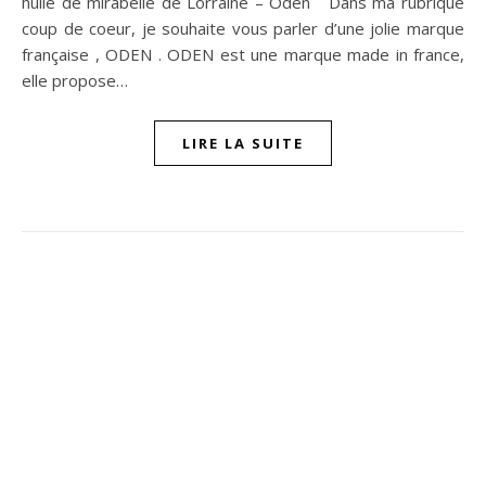
huile de mirabelle de Lorraine – Oden Dans ma rubrique
coup de coeur, je souhaite vous parler d’une jolie marque
française , ODEN . ODEN est une marque made in france,
elle propose…
LIRE LA SUITE
ompon sur Facebook
beaujour sur Twitter
quelbeaujourvraiment sur Instagram