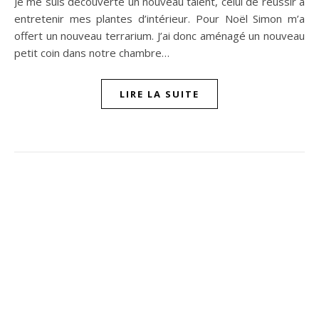
Je me suis découverte un nouveau talent, celui de réussir à
entretenir mes plantes d’intérieur. Pour Noël Simon m’a
offert un nouveau terrarium. J’ai donc aménagé un nouveau
petit coin dans notre chambre…
LIRE LA SUITE
ompon sur Facebook
beaujour sur Twitter
quelbeaujourvraiment sur Instagram