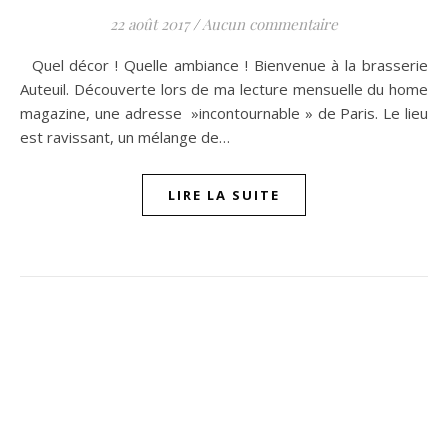
22 août 2017
/
Aucun commentaire
Quel décor ! Quelle ambiance ! Bienvenue à la brasserie
Auteuil. Découverte lors de ma lecture mensuelle du home
magazine, une adresse »incontournable » de Paris. Le lieu
est ravissant, un mélange de…
LIRE LA SUITE
ompon sur Facebook
beaujour sur Twitter
quelbeaujourvraiment sur Instagram