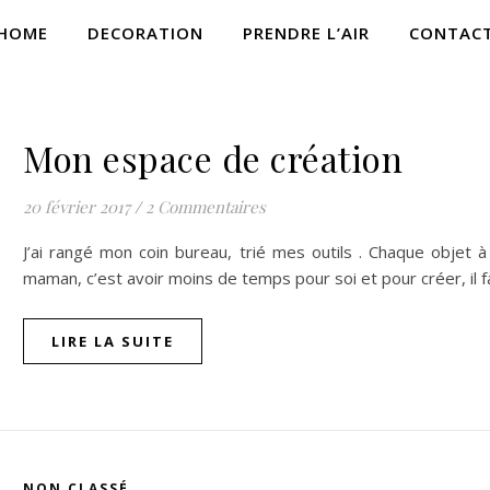
HOME
DECORATION
PRENDRE L’AIR
CONTAC
DÉCORATION
Mon espace de création
20 février 2017
/
2 Commentaires
J’ai rangé mon coin bureau, trié mes outils . Chaque objet à s
maman, c’est avoir moins de temps pour soi et pour créer, il 
LIRE LA SUITE
NON CLASSÉ