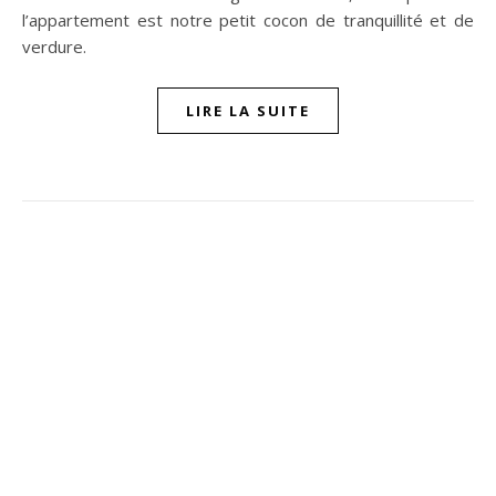
l’appartement est notre petit cocon de tranquillité et de
verdure.
LIRE LA SUITE
ompon sur Facebook
beaujour sur Twitter
quelbeaujourvraiment sur Instagram