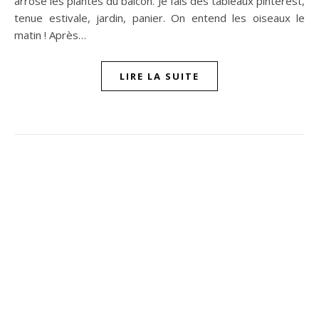
arrose les plantes du balcon. Je fais des tableaux pinterest,
tenue estivale, jardin, panier. On entend les oiseaux le
matin ! Après…
LIRE LA SUITE
ompon sur Facebook
beaujour sur Twitter
quelbeaujourvraiment sur Instagram