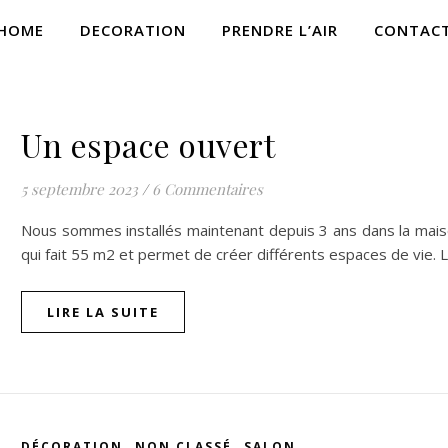
HOME
DECORATION
PRENDRE L’AIR
CONTAC
,
DÉCORATION
SALON
Un espace ouvert
5 septembre 2023
/
6 Commentaires
Nous sommes installés maintenant depuis 3 ans dans la mais
qui fait 55 m2 et permet de créer différents espaces de vie. L
LIRE LA SUITE
,
,
DÉCORATION
NON CLASSÉ
SALON