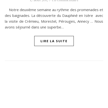
Notre deuxième semaine au rythme des promenades et
des baignades. La découverte du Dauphiné en Isère avec
la visite de Crémieu, Morestel, Pérouges, Annecy … Nous
avons séjourné dans une superbe…
LIRE LA SUITE
ompon sur Facebook
beaujour sur Twitter
quelbeaujourvraiment sur Instagram