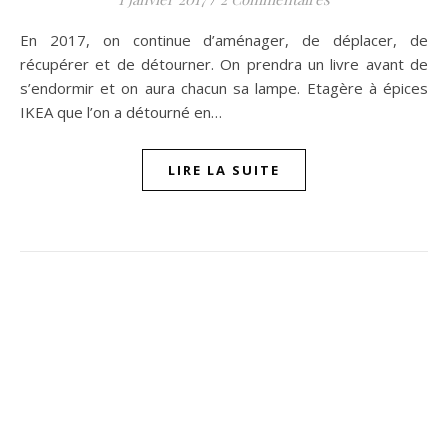
En 2017, on continue d’aménager, de déplacer, de
récupérer et de détourner. On prendra un livre avant de
s’endormir et on aura chacun sa lampe. Etagère à épices
IKEA que l’on a détourné en…
LIRE LA SUITE
ompon sur Facebook
beaujour sur Twitter
quelbeaujourvraiment sur Instagram