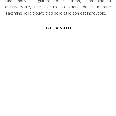
Une nouvelle guitare pour Simon, son cadeau
d’anniversaire, une electro acoustique de la marque
Takamine. Je la trouve très belle et le son est incroyable.
LIRE LA SUITE
ompon sur Facebook
beaujour sur Twitter
quelbeaujourvraiment sur Instagram