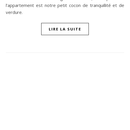
l’appartement est notre petit cocon de tranquillité et de
verdure.
LIRE LA SUITE
ompon sur Facebook
beaujour sur Twitter
quelbeaujourvraiment sur Instagram