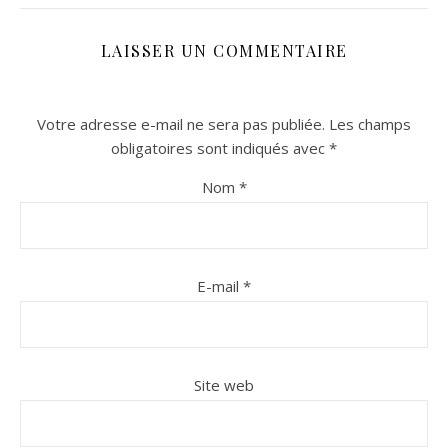
LAISSER UN COMMENTAIRE
Votre adresse e-mail ne sera pas publiée.
Les champs
obligatoires sont indiqués avec
*
Nom
*
n sur Facebook
n sur Facebook
jour sur Twitter
jour sur Twitter
beaujourvraiment sur Instagram
beaujourvraiment sur Instagram
E-mail
*
Site web