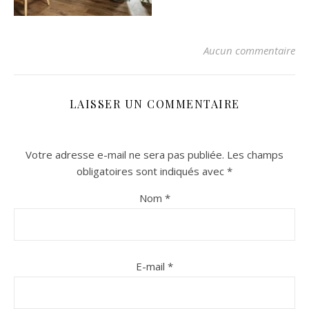
Aucun commentaire
LAISSER UN COMMENTAIRE
Votre adresse e-mail ne sera pas publiée.
Les champs
n sur Facebook
n sur Facebook
jour sur Twitter
jour sur Twitter
beaujourvraiment sur Instagram
beaujourvraiment sur Instagram
obligatoires sont indiqués avec
*
Nom
*
E-mail
*